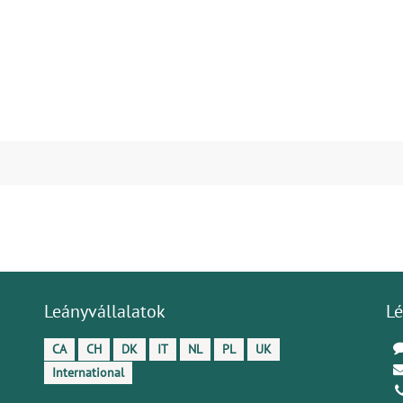
Leányvállalatok
Lé
CA
CH
DK
IT
NL
PL
UK
International