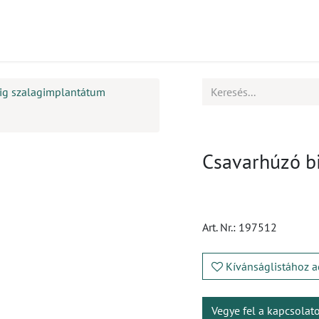
mékek
CPD
Ügyfélszolgálat
Állások
ig szalagimplantátum
Csavarhúzó bit
Art. Nr.:
197512
Kívánságlistához a
Vegye fel a kapcsolat