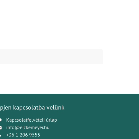
pjen kapcsolatba velünk
Kapcsolatfelvételi űrlap
info@eickemeyer.hu
+36 1 206 9555