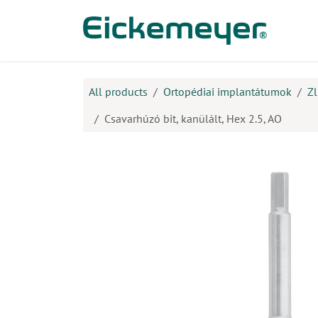
Kihagyás és továbblépés a tartalomhoz
​Ter
All products
Ortopédiai implantátumok
Zl
Csavarhúzó bit, kanülált, Hex 2.5, AO