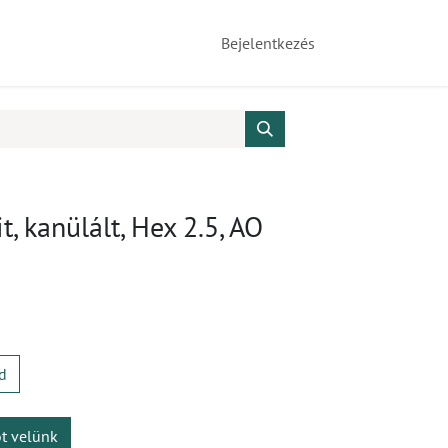
Bejelentkezés
, kanülált, Hex 2.5, AO
d
ot velünk