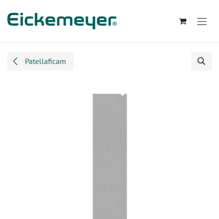
Kihagyás és továbblépés a tartalomhoz
Patellaficam