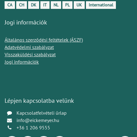
CA
CH
DK
IT
NL
PL
UK
International
Jogi információk
Általános szerződési feltételek (ÁSZF)
Adatvédelmi szabályzat
Visszaküldési szabályzat
Jogi információk
Lépjen kapcsolatba velünk
Kapcsolatfelvételi űrlap
info@eickemeyer.hu
+36 1 206 9555