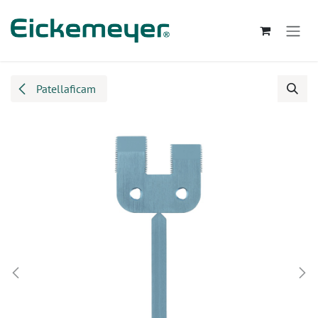
Kihagyás és továbblépés a tartalomhoz
Patellaficam