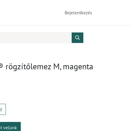
Bejelentkezés
® rögzítőlemez M, magenta
d
ot velünk