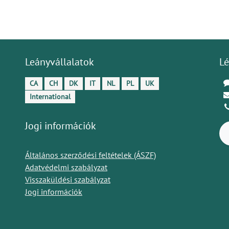
Leányvállalatok
Lé
CA
CH
DK
IT
NL
PL
UK
International
Jogi információk
Általános szerződési feltételek (ÁSZF)
Adatvédelmi szabályzat
Visszaküldési szabályzat
Jogi információk