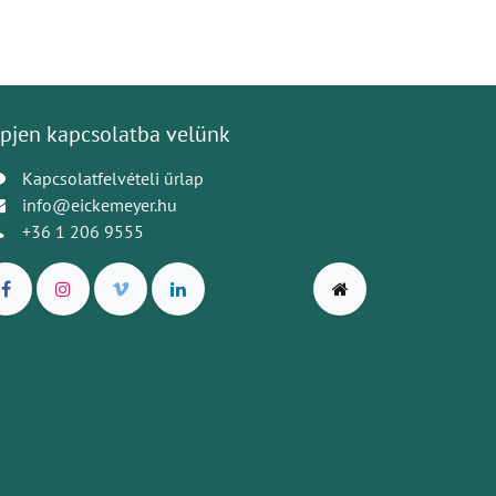
pjen kapcsolatba velünk
Kapcsolatfelvételi űrlap
info@eickemeyer.hu
+36 1 206 9555