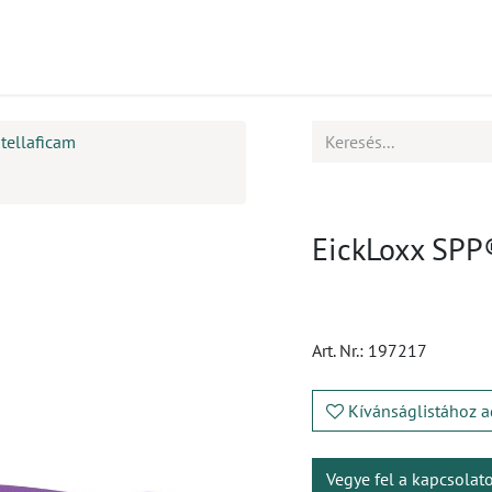
mékek
CPD
Ügyfélszolgálat
Állások
tellaficam
EickLoxx SPP
Art. Nr.:
197217
Kívánságlistához a
Vegye fel a kapcsolat