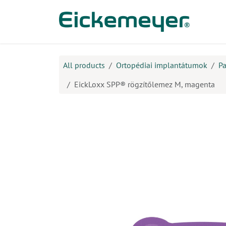
Kihagyás és továbblépés a tartalomhoz
​Ter
All products
Ortopédiai implantátumok
Pa
EickLoxx SPP® rögzítőlemez M, magenta