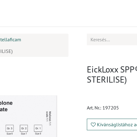
mékek
CPD
Ügyfélszolgálat
Állások
tellaficam
ILISE)
EickLoxx SPP
STERILISE)
Art. Nr.:
197205
Kívánságlistához a