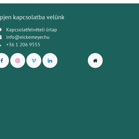
pjen kapcsolatba velünk
Kapcsolatfelvételi űrlap
info@eickemeyer.hu
+36 1 206 9555