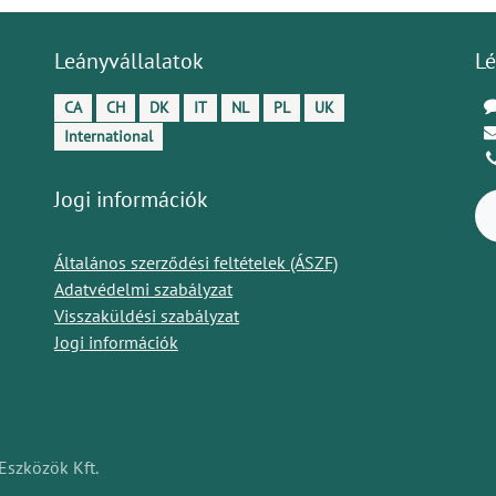
Leányvállalatok
Lé
CA
CH
DK
IT
NL
PL
UK
International
Jogi információk
Általános szerződési feltételek (ÁSZF)
Adatvédelmi szabályzat
Visszaküldési szabályzat
Jogi információk
Eszközök Kft.