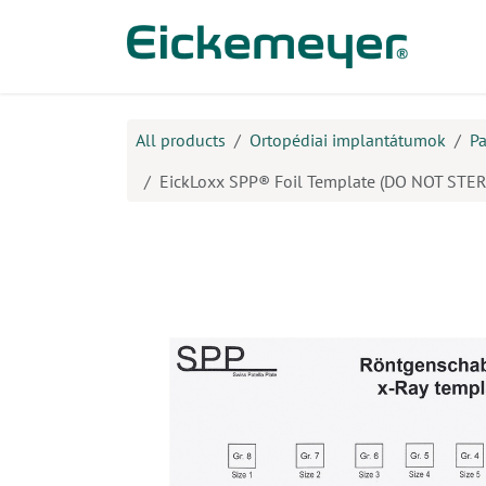
Kihagyás és továbblépés a tartalomhoz
​Ter
All products
Ortopédiai implantátumok
Pa
EickLoxx SPP® Foil Template (DO NOT STER