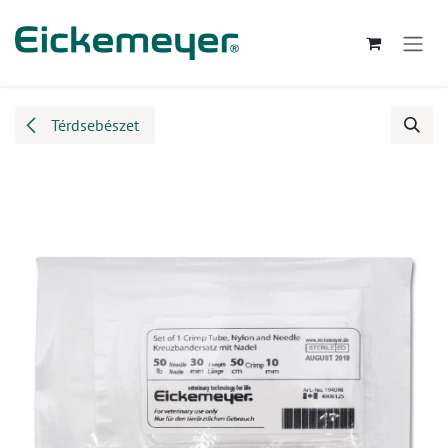
Kihagyás és továbblépés a tartalomhoz
Térdsebészet