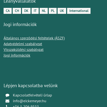
Leányvállalatok
CA
CH
DK
IT
NL
PL
UK
International
Jogi információk
Általános szerződési feltételek (ÁSZF)
Adatvédelmi szabályzat
Visszaküldési szabályzat
Jogi információk
Lépjen kapcsolatba velünk
Kapcsolatfelvételi űrlap
info@eickemeyer.hu
+36 1 206 9555