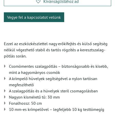
Kívánságlistához ad
Vegye fel a kapcsolatot velünk
Ezzel az eszközkészlettel nagy erőkifejtés és külső segítség
nélkül végezhető stabil és tartós rögzítés a keresztszalag-
pótlás során.
Csomómentes szalagpótlás – biztonságosabb és kisebb,
mint a hagyományos csomók
A krimpelő hüvelyek segítségével a nylon tartósan
megfeszíthető
A szalagpótlás és a hüvelyek steril csomagolásban
Nagyon kisméretű tű: 30 mm
Fonalhossz: 50 cm
10 mm-es krimpelővel – legfeljebb 10 kg testtömegig