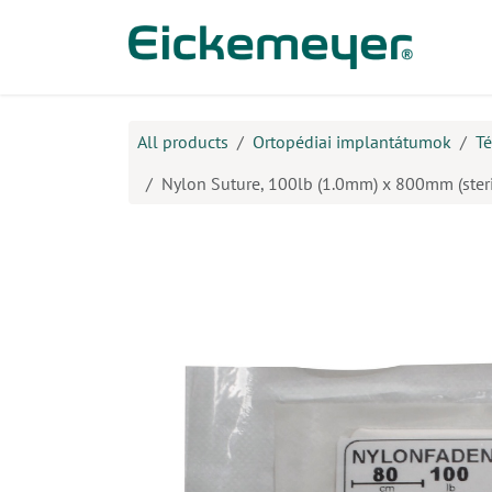
Kihagyás és továbblépés a tartalomhoz
​Ter
All products
Ortopédiai implantátumok
Té
Nylon Suture, 100lb (1.0mm) x 800mm (steri