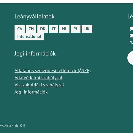
Leányvállalatok
Lé
CA
CH
DK
IT
NL
PL
UK
International
Jogi információk
Általános szerződési feltételek (ÁSZF)
Adatvédelmi szabályzat
Visszaküldési szabályzat
Jogi információk
Eszközök Kft.