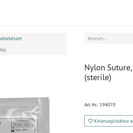
mékek
CPD
Ügyfélszolgálat
Állások
rdsebészet
le)
Nylon Suture
(sterile)
Art. Nr.:
194070
Kívánságlistához a