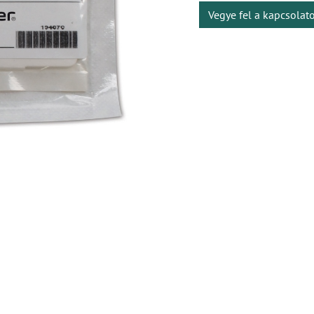
Vegye fel a kapcsolat