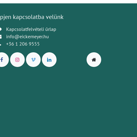
pjen kapcsolatba velünk
Kapcsolatfelvételi űrlap
info@eickemeyer.hu
+36 1 206 9555