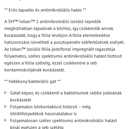
** Erős tapadás és antimikrobiális hatás **
A 3M™ Ioban™ 2 antimikrobiális izoláló lepedők
megbízhatóan tapadnak a bőrhöz, így csökkentik annak
kockázatát, hogy a fólia leváljon. A fólia elemelkedése
hatszorosára növelheti a posztoperatív sebfertőzések esélyét.
Az Ioban™ izoláló fólia jódoforral impregnált ragasztója
folyamatos, széles spektrumú antimikrobiális hatást biztosít
egészen a fólia széleiig, ezzel csökkentve a seb
kontaminációjának kockázatát.
** Hatékony bakteriális gát **
Gátat képez, és csökkenti a baktériumok sebbe jutásának
kockázatát
Folyamatos bőrkontaktust biztosít – még
öblítőfolyadékok használatakor is
Folyamatosan széles spektrumú antimikrobiális hatást
kínál egészen a seb széléig