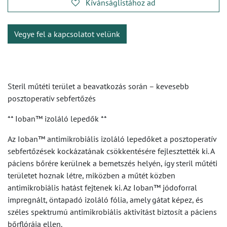
Kívánságlistához ad
Vegye fel a kapcsolatot velünk
Steril műtéti terület a beavatkozás során – kevesebb
posztoperatív sebfertőzés
** Ioban™ izoláló lepedők **
Az Ioban™ antimikrobiális izoláló lepedőket a posztoperatív
sebfertőzések kockázatának csökkentésére fejlesztették ki. A
páciens bőrére kerülnek a bemetszés helyén, így steril műtéti
területet hoznak létre, miközben a műtét közben
antimikrobiális hatást fejtenek ki. Az Ioban™ jódoforral
impregnált, öntapadó izoláló fólia, amely gátat képez, és
széles spektrumú antimikrobiális aktivitást biztosít a páciens
bőrflórája ellen.