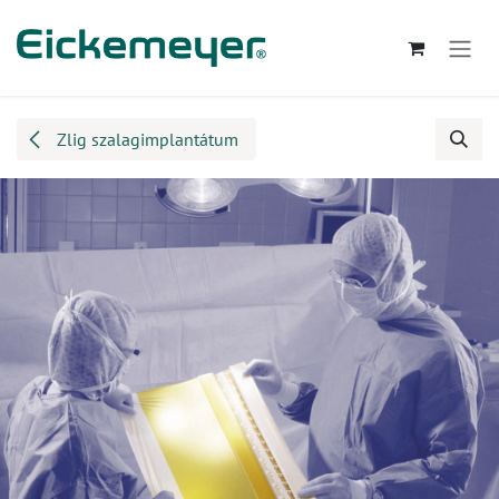
Kihagyás és továbblépés a tartalomhoz
Zlig szalagimplantátum