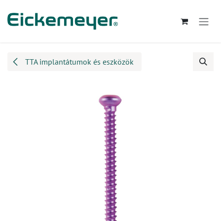
Kihagyás és továbblépés a tartalomhoz
TTA implantátumok és eszközök