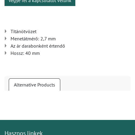
Vegye fel a kapcsolatot velünk
Titánötvözet
Menetátmérő: 2,7 mm
Az ár darabonként értendő
Hossz: 40 mm
Alternative Products
Hasznos linkek