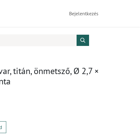
Bejelentkezés
var, titán, önmetsző, Ø 2,7 ×
nta
d