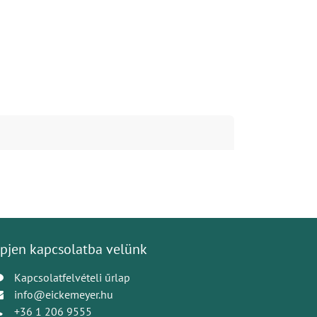
pjen kapcsolatba velünk
Kapcsolatfelvételi űrlap
info@eickemeyer.hu
+36 1 206 9555