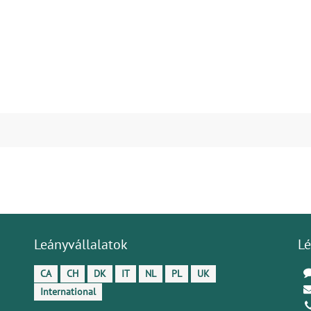
Leányvállalatok
Lé
CA
CH
DK
IT
NL
PL
UK
International