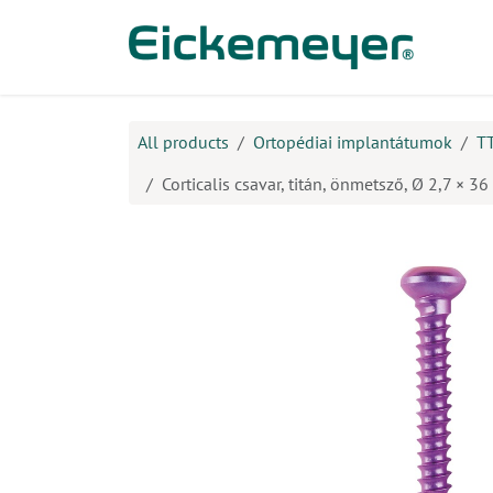
Kihagyás és továbblépés a tartalomhoz
​Ter
All products
Ortopédiai implantátumok
T
Corticalis csavar, titán, önmetsző, Ø 2,7 × 