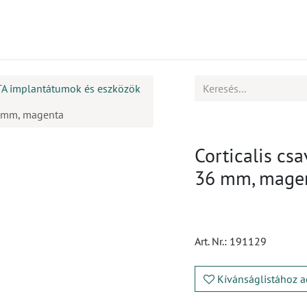
mékek
CPD
Ügyfélszolgálat
Állások
TA implantátumok és eszközök
36 mm, magenta
Corticalis csa
36 mm, mage
Art. Nr.:
191129
Kívánságlistához a