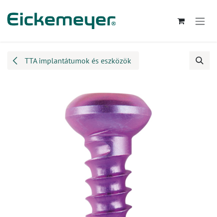
Kihagyás és továbblépés a tartalomhoz
TTA implantátumok és eszközök