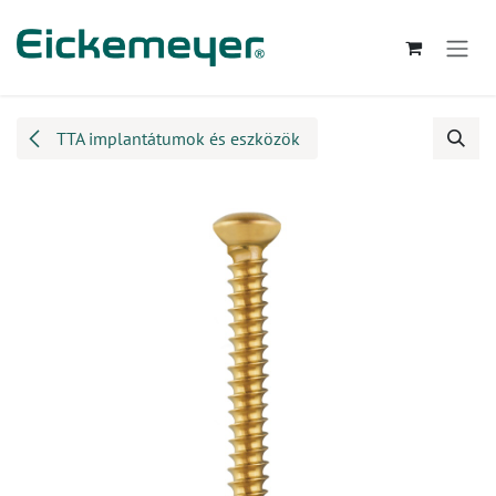
Kihagyás és továbblépés a tartalomhoz
TTA implantátumok és eszközök