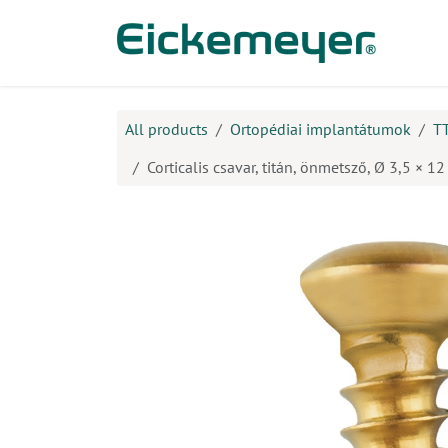
Kihagyás és továbblépés a tartalomhoz
​Ter
All products
Ortopédiai implantátumok
T
Corticalis csavar, titán, önmetsző, Ø 3,5 × 1