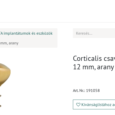
mékek
CPD
Ügyfélszolgálat
Állások
TA implantátumok és eszközök
2 mm, arany
Corticalis csa
12 mm, arany
Art. Nr.:
191058
Kívánságlistához a