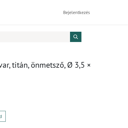
Bejelentkezés
var, titán, önmetsző, Ø 3,5 ×
d