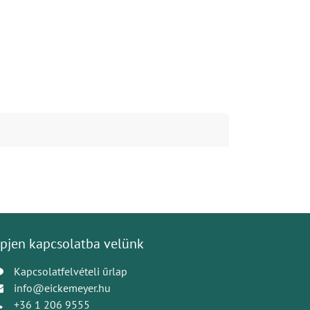
pjen kapcsolatba velünk
Kapcsolatfelvételi űrlap
info@eickemeyer.hu
+36 1 206 9555