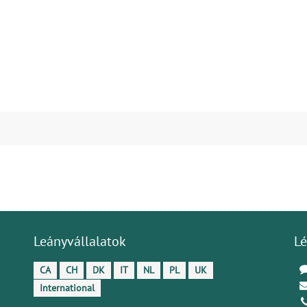
Leányvállalatok
Lé
CA
CH
DK
IT
NL
PL
UK
International