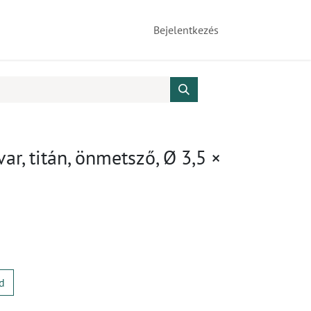
Bejelentkezés
var, titán, önmetsző, Ø 3,5 ×
d