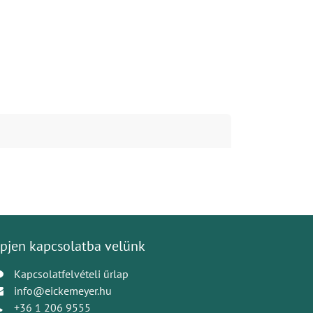
pjen kapcsolatba velünk
Kapcsolatfelvételi űrlap
info@eickemeyer.hu
+36 1 206 9555