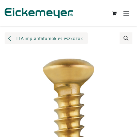
Kihagyás és továbblépés a tartalomhoz
TTA implantátumok és eszközök