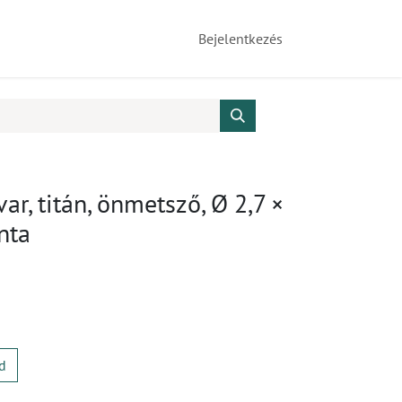
Bejelentkezés
var, titán, önmetsző, Ø 2,7 ×
nta
d