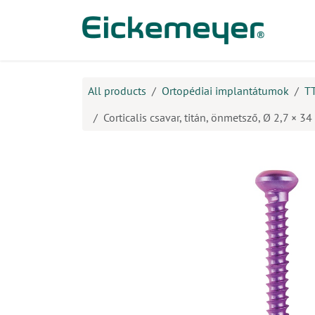
Kihagyás és továbblépés a tartalomhoz
​Ter
All products
Ortopédiai implantátumok
T
Corticalis csavar, titán, önmetsző, Ø 2,7 × 