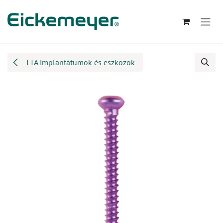
Kihagyás és továbblépés a tartalomhoz
TTA implantátumok és eszközök