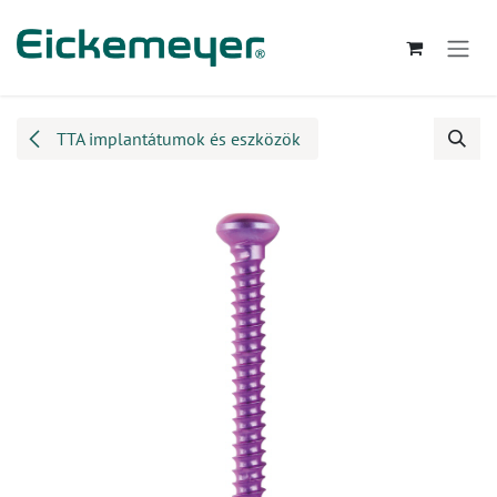
Kihagyás és továbblépés a tartalomhoz
TTA implantátumok és eszközök