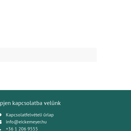
pjen kapcsolatba velünk
Kapcsolatfelvételi űrlap
info@eickemeyer.hu
+36 1 206 9555