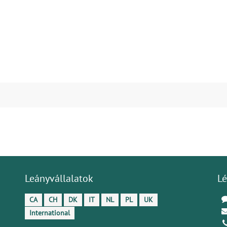
Leányvállalatok
Lé
CA
CH
DK
IT
NL
PL
UK
International