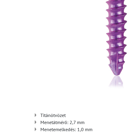
Titánötvözet
Menetátmérő: 2,7 mm
Menetemelkedés: 1,0 mm