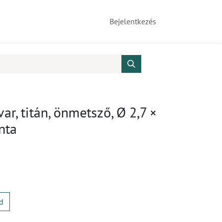
Bejelentkezés
var, titán, önmetsző, Ø 2,7 ×
nta
d