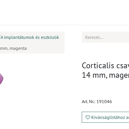
mékek
CPD
Ügyfélszolgálat
Állások
TA implantátumok és eszközök
14 mm, magenta
Corticalis csa
14 mm, mage
Art. Nr.:
191046
Kívánságlistához a