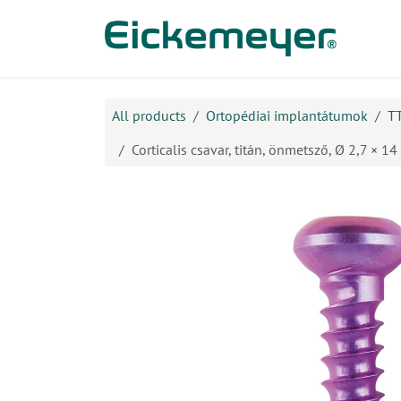
Kihagyás és továbblépés a tartalomhoz
​Ter
All products
Ortopédiai implantátumok
T
Corticalis csavar, titán, önmetsző, Ø 2,7 × 