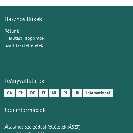
Hasznos linkek
Rólunk
Kiállítási időpontok
Szállítási feltételek
Leányvállalatok
CA
CH
DK
IT
NL
PL
UK
International
Jogi információk
Általános szerződési feltételek (ÁSZF)