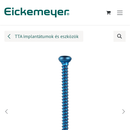
Kihagyás és továbblépés a tartalomhoz
TTA implantátumok és eszközök