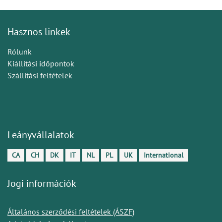
Hasznos linkek
Rólunk
Kiállítási időpontok
Szállítási feltételek
Leányvállalatok
CA
CH
DK
IT
NL
PL
UK
International
Jogi információk
Általános szerződési feltételek (ÁSZF)