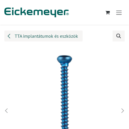
Kihagyás és továbblépés a tartalomhoz
TTA implantátumok és eszközök