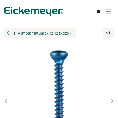
Kihagyás és továbblépés a tartalomhoz
TTA implantátumok és eszközök