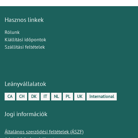
Hasznos linkek
Rólunk
Kiállítási időpontok
Szállítási feltételek
Leányvállalatok
CA
CH
DK
IT
NL
PL
UK
International
Jogi információk
Általános szerződési feltételek (ÁSZF)