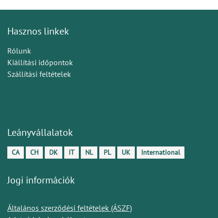
Hasznos linkek
Rólunk
Kiállítási időpontok
Szállítási feltételek
Leányvállalatok
CA
CH
DK
IT
NL
PL
UK
International
Jogi információk
Általános szerződési feltételek (ÁSZF)