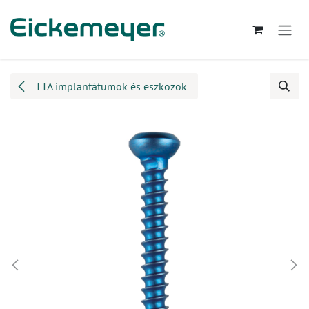
Kihagyás és továbblépés a tartalomhoz
TTA implantátumok és eszközök