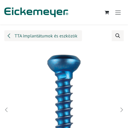
Kihagyás és továbblépés a tartalomhoz
TTA implantátumok és eszközök