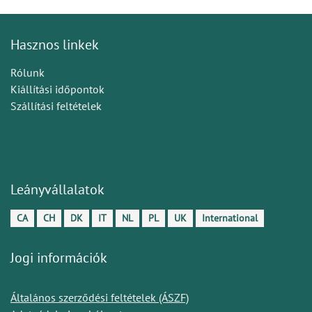
Hasznos linkek
Rólunk
Kiállítási időpontok
Szállítási feltételek
Leányvállalatok
CA
CH
DK
IT
NL
PL
UK
International
Jogi információk
Általános szerződési feltételek (ÁSZF)