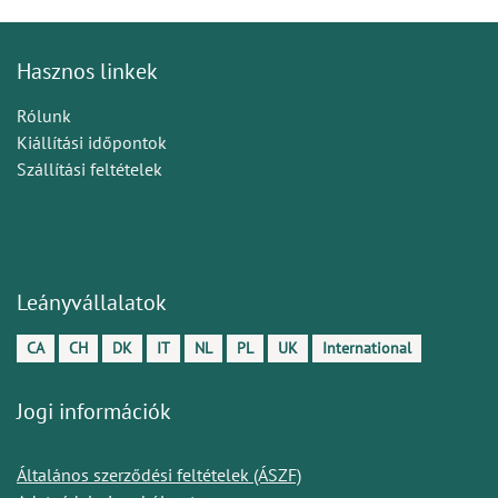
Hasznos linkek
Rólunk
Kiállítási időpontok
Szállítási feltételek
Leányvállalatok
CA
CH
DK
IT
NL
PL
UK
International
Jogi információk
Általános szerződési feltételek (ÁSZF)