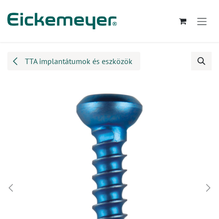
Kihagyás és továbblépés a tartalomhoz
TTA implantátumok és eszközök