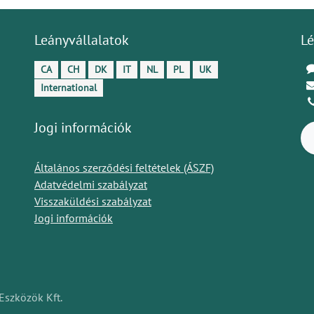
Leányvállalatok
Lé
CA
CH
DK
IT
NL
PL
UK
International
Jogi információk
Általános szerződési feltételek (ÁSZF)
Adatvédelmi szabályzat
Visszaküldési szabályzat
Jogi információk
Eszközök Kft.