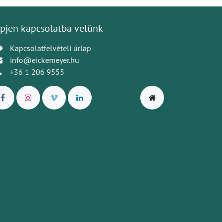
pjen kapcsolatba velünk
Kapcsolatfelvételi űrlap
info@eickemeyer.hu
+36 1 206 9555