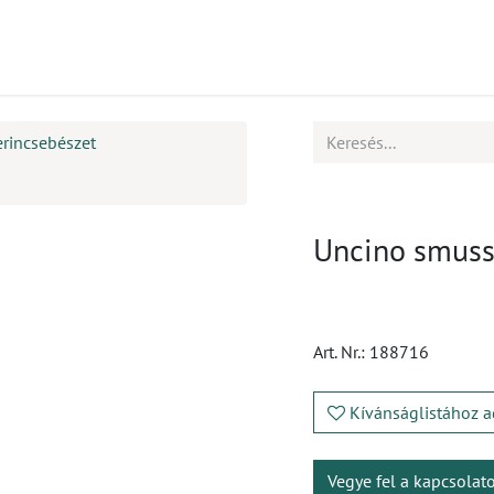
mékek
CPD
Ügyfélszolgálat
Állások
rincsebészet
Uncino smusso
Art. Nr.:
188716
Kívánságlistához a
Vegye fel a kapcsolat