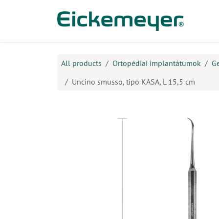
Kihagyás és továbblépés a tartalomhoz
​Ter
All products
Ortopédiai implantátumok
Ge
Uncino smusso, tipo KASA, L 15,5 cm