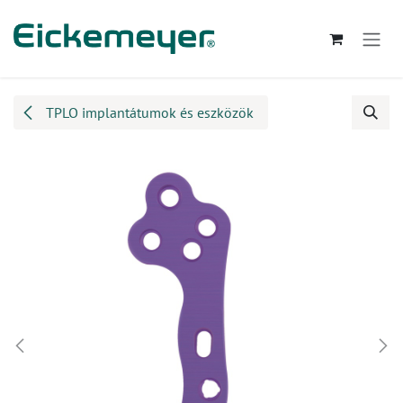
Kihagyás és továbblépés a tartalomhoz
TPLO implantátumok és eszközök