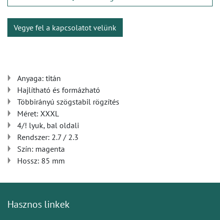
Vegye fel a kapcsolatot velünk
Anyaga: titán
Hajlítható és formázható
Többirányú szögstabil rögzítés
Méret: XXXL
4/! lyuk, bal oldali
Rendszer: 2.7 / 2.3
Szín: magenta
Hossz: 85 mm
Hasznos linkek