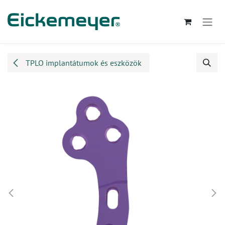
Kihagyás és továbblépés a tartalomhoz
TPLO implantátumok és eszközök