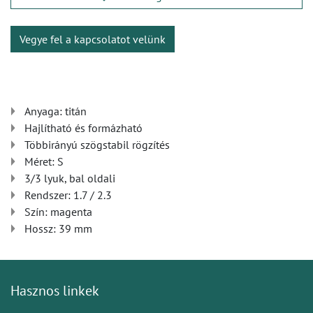
Vegye fel a kapcsolatot velünk
Anyaga: titán
Hajlítható és formázható
Többirányú szögstabil rögzítés
Méret: S
3/3 lyuk, bal oldali
Rendszer: 1.7 / 2.3
Szín: magenta
Hossz: 39 mm
Hasznos linkek