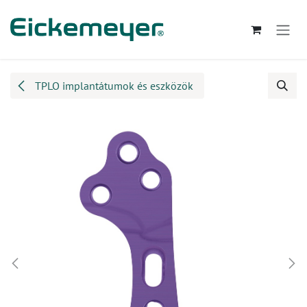
Kihagyás és továbblépés a tartalomhoz
TPLO implantátumok és eszközök