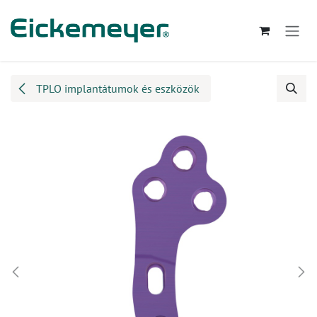
Kihagyás és továbblépés a tartalomhoz
TPLO implantátumok és eszközök