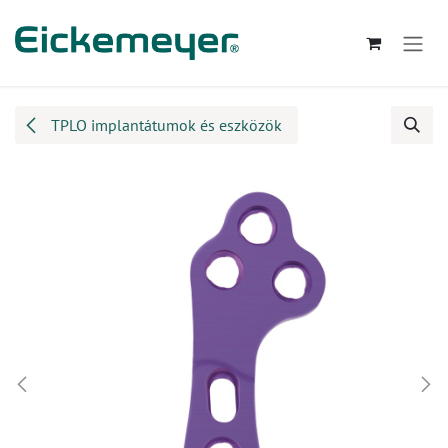
Kihagyás és továbblépés a tartalomhoz
TPLO implantátumok és eszközök