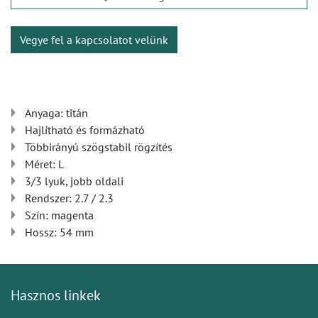
Vegye fel a kapcsolatot velünk
Anyaga: titán
Hajlítható és formázható
Többirányú szögstabil rögzítés
Méret: L
3/3 lyuk, jobb oldali
Rendszer: 2.7 / 2.3
Szín: magenta
Hossz: 54 mm
Hasznos linkek