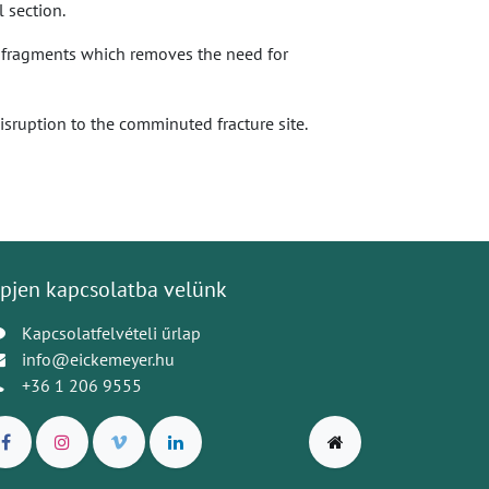
 section.
al fragments which removes the need for
sruption to the comminuted fracture site.
pjen kapcsolatba velünk
Kapcsolatfelvételi űrlap
info@eickemeyer.hu
+36 1 206 9555