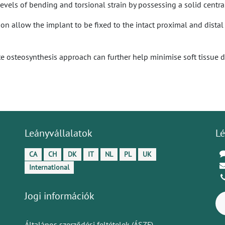
vels of bending and torsional strain by possessing a solid central
tion allow the implant to be fixed to the intact proximal and dist
 osteosynthesis approach can further help minimise soft tissue di
Leányvállalatok
Lé
CA
CH
DK
IT
NL
PL
UK
International
Jogi információk
Általános szerződési feltételek (ÁSZF)