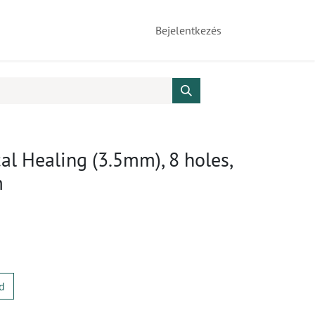
Bejelentkezés
cal Healing (3.5mm), 8 holes,
m
d