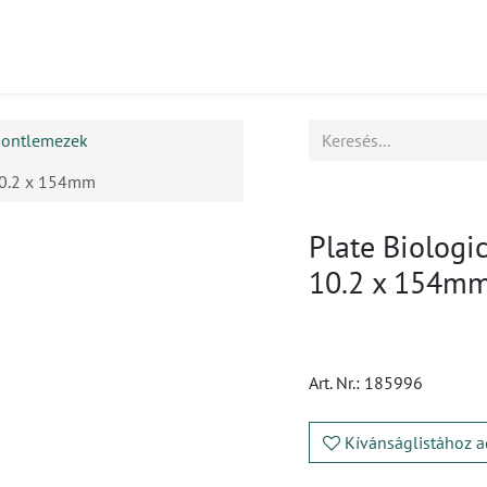
mékek
CPD
Ügyfélszolgálat
Állások
sontlemezek
 10.2 x 154mm
Plate Biologi
10.2 x 154m
Art. Nr.:
185996
Kívánságlistához a