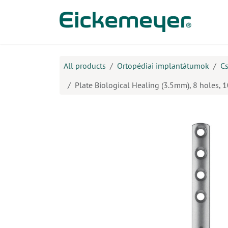
Kihagyás és továbblépés a tartalomhoz
​Ter
All products
Ortopédiai implantátumok
C
Plate Biological Healing (3.5mm), 8 holes,