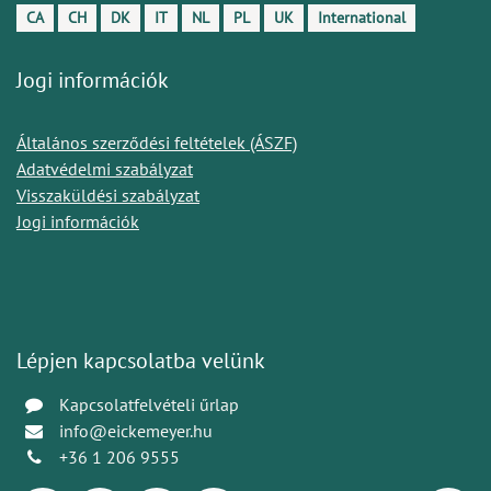
CA
CH
DK
IT
NL
PL
UK
International
Jogi információk
Általános szerződési feltételek (ÁSZF)
Adatvédelmi szabályzat
Visszaküldési szabályzat
Jogi információk
Lépjen kapcsolatba velünk
Kapcsolatfelvételi űrlap
info@eickemeyer.hu
+36 1 206 9555