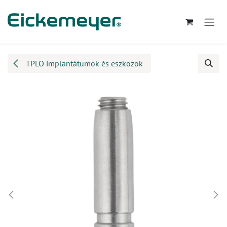
Kihagyás és továbblépés a tartalomhoz
TPLO implantátumok és eszközök