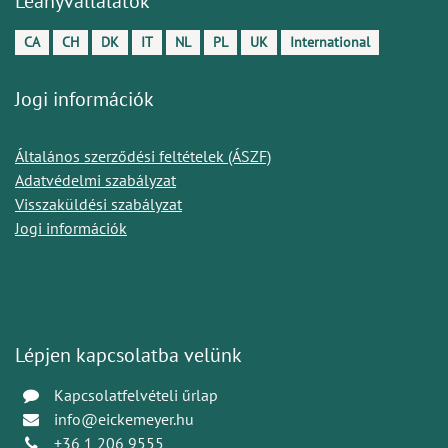
Leányvállalatok
CA
CH
DK
IT
NL
PL
UK
International
Jogi információk
Általános szerződési feltételek (ÁSZF)
Adatvédelmi szabályzat
Visszaküldési szabályzat
Jogi információk
Lépjen kapcsolatba velünk
Kapcsolatfelvételi űrlap
info@eickemeyer.hu
+36 1 206 9555