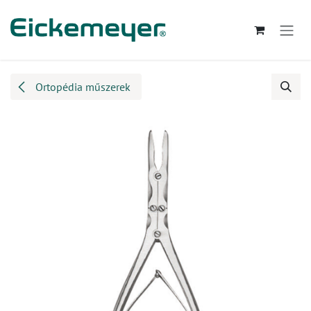
Kihagyás és továbblépés a tartalomhoz
Ortopédia műszerek