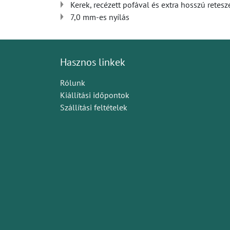
Kerek, recézett pofával és extra hosszú rete
7,0 mm-es nyílás
Hasznos linkek
Rólunk
Kiállítási időpontok
Szállítási feltételek