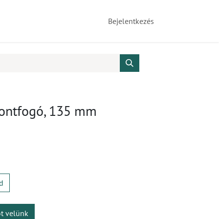
Bejelentkezés
sontfogó, 135 mm
d
ot velünk