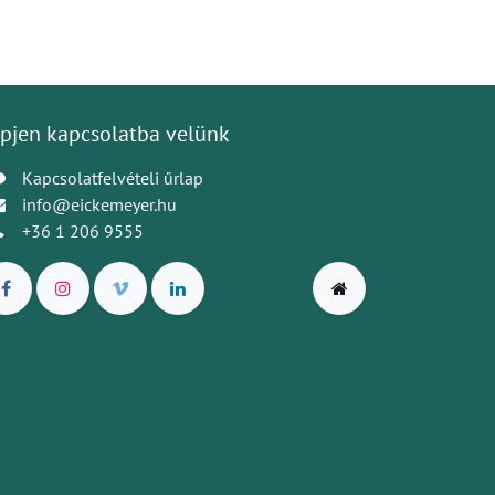
pjen kapcsolatba velünk
Kapcsolatfelvételi űrlap
info@eickemeyer.hu
+36 1 206 9555