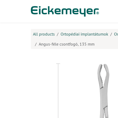
Kihagyás és továbblépés a tartalomhoz
​Ter
All products
Ortopédiai implantátumok
O
Angus-féle csontfogó, 135 mm