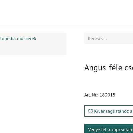
mékek
CPD
Ügyfélszolgálat
Állások
rtopédia műszerek
Angus-féle c
Art. Nr.:
183015
Kívánságlistához a
Vegye fel a kapcsolat