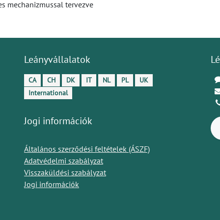
szes mechanizmussal tervezve
Leányvállalatok
Lé
CA
CH
DK
IT
NL
PL
UK
International
Jogi információk
Általános szerződési feltételek (ÁSZF)
Adatvédelmi szabályzat
Visszaküldési szabályzat
Jogi információk