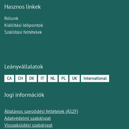
Hasznos linkek
Rólunk
Kiállítási időpontok
Szállítási feltételek
Leányvállalatok
CA
CH
DK
IT
NL
PL
UK
International
Jogi információk
Általános szerződési feltételek (ÁSZF)
Adatvédelmi szabályzat
Visszaküldési szabályzat