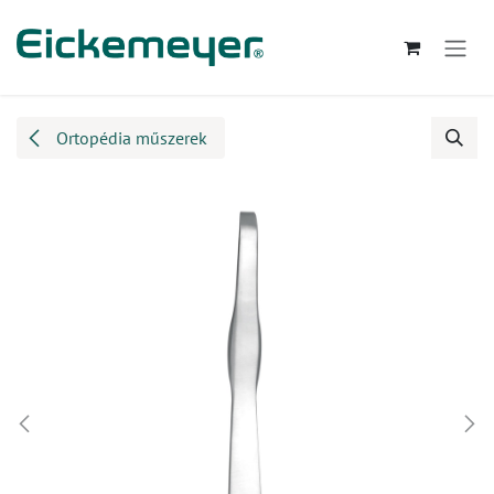
Kihagyás és továbblépés a tartalomhoz
Ortopédia műszerek