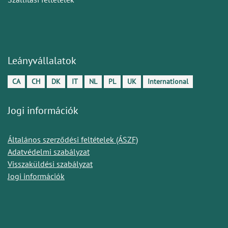
Leányvállalatok
CA
CH
DK
IT
NL
PL
UK
International
Jogi információk
Általános szerződési feltételek (ÁSZF)
Adatvédelmi szabályzat
Visszaküldési szabályzat
Jogi információk