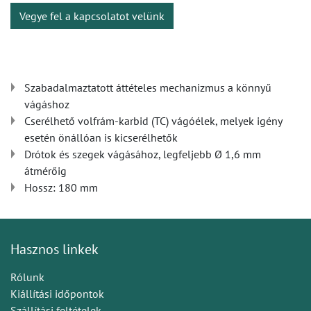
Vegye fel a kapcsolatot velünk
Szabadalmaztatott áttételes mechanizmus a könnyű
vágáshoz
Cserélhető volfrám-karbid (TC) vágóélek, melyek igény
esetén önállóan is kicserélhetők
Drótok és szegek vágásához, legfeljebb Ø 1,6 mm
átmérőig
Hossz: 180 mm
Hasznos linkek
Rólunk
Kiállítási időpontok
Szállítási feltételek