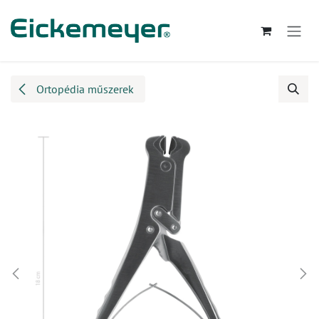
Kihagyás és továbblépés a tartalomhoz
Ortopédia műszerek