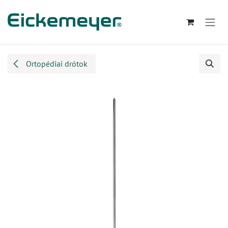
Kihagyás és továbblépés a tartalomhoz
Ortopédiai drótok