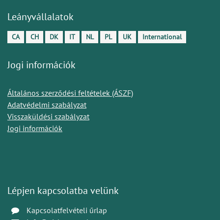
Leányvállalatok
CA
CH
DK
IT
NL
PL
UK
International
Jogi információk
Általános szerződési feltételek (ÁSZF)
Adatvédelmi szabályzat
Visszaküldési szabályzat
Jogi információk
Lépjen kapcsolatba velünk
Kapcsolatfelvételi űrlap