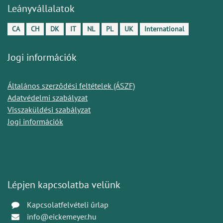
Leányvállalatok
CA
CH
DK
IT
NL
PL
UK
International
Jogi információk
Általános szerződési feltételek (ÁSZF)
Adatvédelmi szabályzat
Visszaküldési szabályzat
Jogi információk
Lépjen kapcsolatba velünk
Kapcsolatfelvételi űrlap
info@eickemeyer.hu