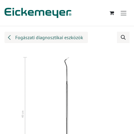
Kihagyás és továbblépés a tartalomhoz
Fogászati diagnosztikai eszközök