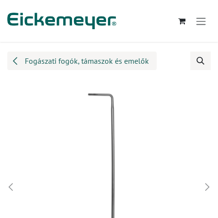
Kihagyás és továbblépés a tartalomhoz
Fogászati fogók, támaszok és emelők