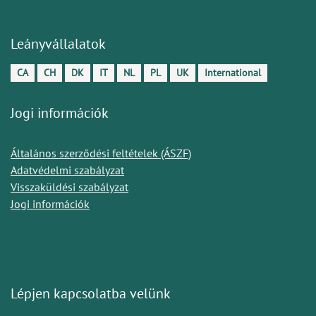
Leányvállalatok
CA
CH
DK
IT
NL
PL
UK
International
Jogi információk
Általános szerződési feltételek (ÁSZF)
Adatvédelmi szabályzat
Visszaküldési szabályzat
Jogi információk
Lépjen kapcsolatba velünk