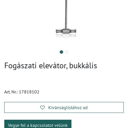
Fogászati elevátor, bukkális
Art. Nr.:
17818102
Kívánságlistához ad
Vegye fel a kapcsolatot velünk