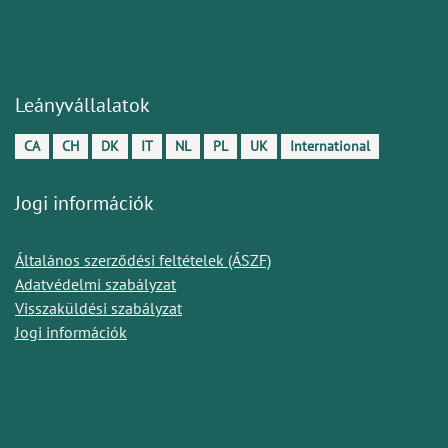
Leányvállalatok
CA
CH
DK
IT
NL
PL
UK
International
Jogi információk
Általános szerződési feltételek (ÁSZF)
Adatvédelmi szabályzat
Visszaküldési szabályzat
Jogi információk