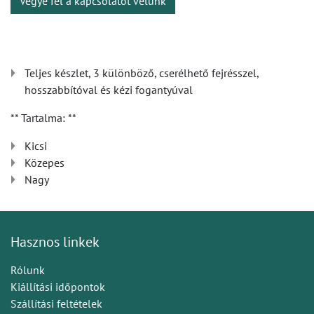
Vegye fel a kapcsolatot velünk
Teljes készlet, 3 különböző, cserélhető fejrésszel,
hosszabbítóval és kézi fogantyúval
** Tartalma: **
Kicsi
Közepes
Nagy
Hasznos linkek
Rólunk
Kiállítási időpontok
Szállítási feltételek