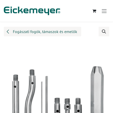
Kihagyás és továbblépés a tartalomhoz
Fogászati fogók, támaszok és emelők