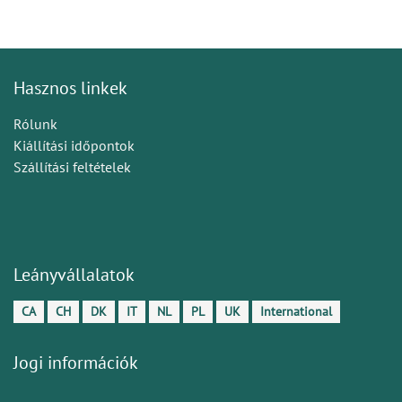
Hasznos linkek
Rólunk
Kiállítási időpontok
Szállítási feltételek
Leányvállalatok
CA
CH
DK
IT
NL
PL
UK
International
Jogi információk