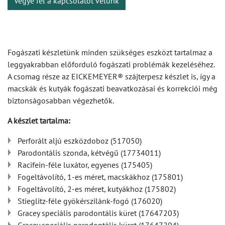
Vegye fel a kapcsolatot velünk
Fogászati készletünk minden szükséges eszközt tartalmaz a
leggyakrabban előforduló fogászati problémák kezeléséhez.
A csomag része az EICKEMEYER® szájterpesz készlet is, így a
macskák és kutyák fogászati beavatkozásai és korrekciói még
biztonságosabban végezhetők.
A készlet tartalma:
Perforált aljú eszközdoboz (517050)
Parodontális szonda, kétvégű (17734011)
Racifein-féle luxátor, egyenes (175405)
Fogeltávolító, 1-es méret, macskákhoz (175801)
Fogeltávolító, 2-es méret, kutyákhoz (175802)
Stieglitz-féle gyökérszilánk-fogó (176020)
Gracey speciális parodontális küret (17647203)