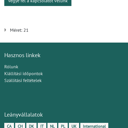
Vegye fel a kapcsolatot velünk
Méret: 21
Hasznos linkek
Rólunk
Kiállítási időpontok
Szállítási feltételek
Leányvállalatok
CA
CH
DK
IT
NL
PL
UK
International