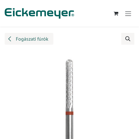
Kihagyás és továbblépés a tartalomhoz
Fogászati fúrók