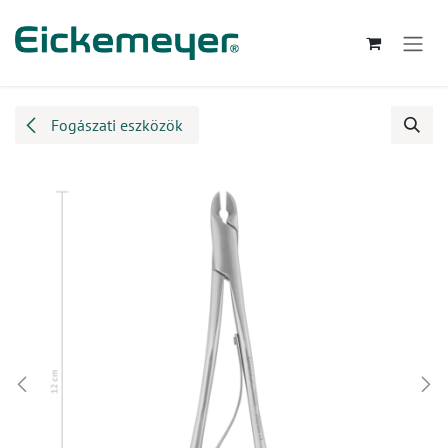
Kihagyás és továbblépés a tartalomhoz
Fogászati eszközök