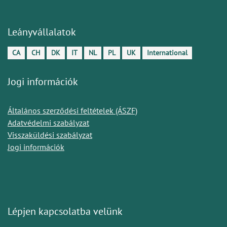
Leányvállalatok
CA
CH
DK
IT
NL
PL
UK
International
Jogi információk
Általános szerződési feltételek (ÁSZF)
Adatvédelmi szabályzat
Visszaküldési szabályzat
Jogi információk
Lépjen kapcsolatba velünk