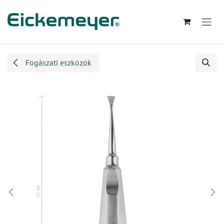
Kihagyás és továbblépés a tartalomhoz
Fogászati eszközök