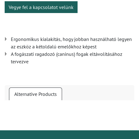
Vegye fel a kapcsolatot velünk
Ergonomikus kialakítás, hogy jobban használható legyen
az eszköz a kétoldalú emelőkhoz képest
A fogászati ragadozó (caninus) fogak eltávolításához
tervezve
Alternative Products