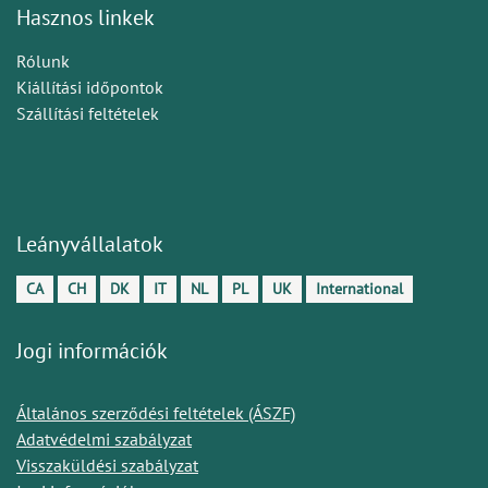
Hasznos linkek
Rólunk
Kiállítási időpontok
Szállítási feltételek
Leányvállalatok
CA
CH
DK
IT
NL
PL
UK
International
Jogi információk
Általános szerződési feltételek (ÁSZF)
Adatvédelmi szabályzat
Visszaküldési szabályzat