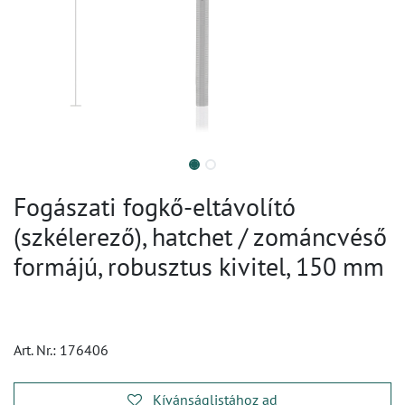
Fogászati fogkő-eltávolító
(szkélerező), hatchet / zománcvéső
formájú, robusztus kivitel, 150 mm
Art. Nr.:
176406
Kívánságlistához ad