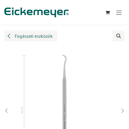
Kihagyás és továbblépés a tartalomhoz
Fogászati eszközök