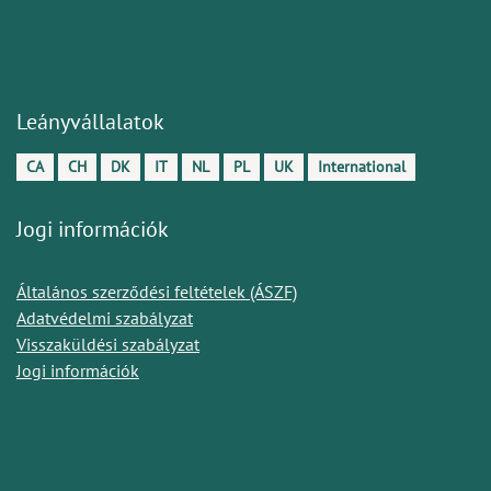
Leányvállalatok
CA
CH
DK
IT
NL
PL
UK
International
Jogi információk
Általános szerződési feltételek (ÁSZF)
Adatvédelmi szabályzat
Visszaküldési szabályzat
Jogi információk