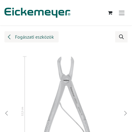
Kihagyás és továbblépés a tartalomhoz
Fogászati eszközök