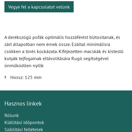
Vegye fel a kapcsolatot velünk
A derékszögű pofák optimális hozzáférést biztosítanak, és
zárt állapotban nem érnek össze. Ezáltal minimálisra
csökken a törés kockázata. Kifejezetten macskák és kistestű
kutyák tejfogainak eltávolítására Rugó segítségével
önműködően nyílik
Hossz: 125 mm
Hasznos linkek
Rólunk
Kiállítási időpontok
Szállítási feltételek