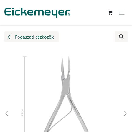
Kihagyás és továbblépés a tartalomhoz
Fogászati eszközök