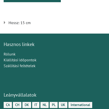
Hossz: 15 cm
Hasznos linkek
Rólunk
Kiállítási időpontok
Szállítási feltételek
Leányvállalatok
CA
CH
DK
IT
NL
PL
UK
International