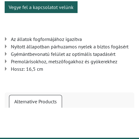
Vegye fel a kapcsolatot velünk
Az állatok fogformájához igazítva
Nyitott állapotban párhuzamos nyelek a biztos fogásért
Gyémántbevonatú felület az optimális tapadásért
Premolárisokhoz, metszőfogakhoz és gyökerekhez
Hossz: 16,5 cm
Alternative Products