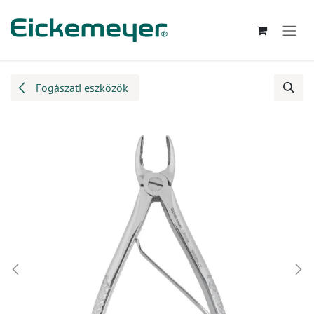
Kihagyás és továbblépés a tartalomhoz
Fogászati eszközök