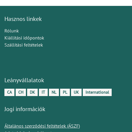
Hasznos linkek
Rólunk
Kiállítási időpontok
Szállítási feltételek
Leányvállalatok
CA
CH
DK
IT
NL
PL
UK
International
Jogi információk
Általános szerződési feltételek (ÁSZF)